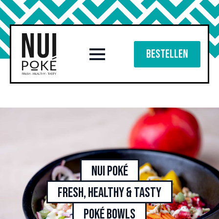
Bestellen
Nui Poké
Fresh, healthy & tasty
poké bowls