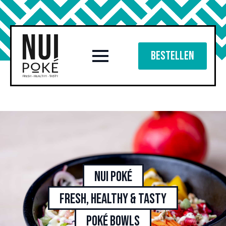
Bestellen
Nui Poké
Fresh, healthy & tasty
poké bowls